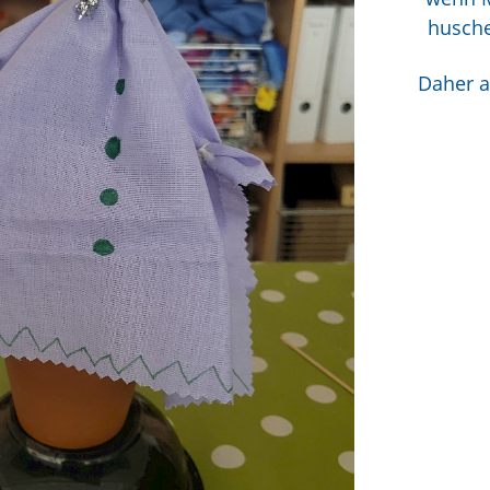
husche
Daher al