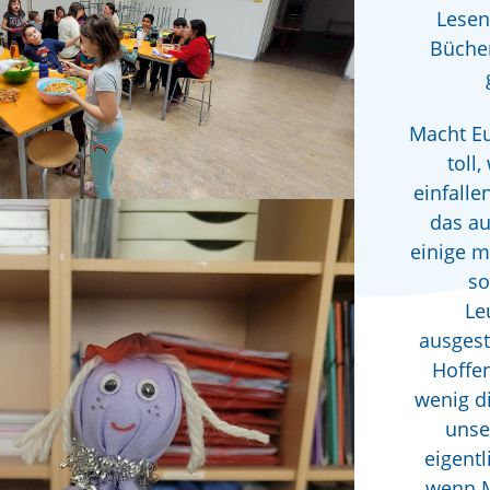
Lesen
Bücher
Macht Eu
toll
einfalle
das au
einige m
so
Le
ausgest
Hoffen
wenig d
unse
eigentl
wenn M